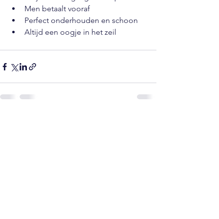
Men betaalt vooraf
Perfect onderhouden en schoon
Altijd een oogje in het zeil
Opmerkingen
Plaats een opmerking...
© 2035 by BizBud. Powered and
secured by
Wix